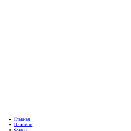
Главная
Папийон
Фален