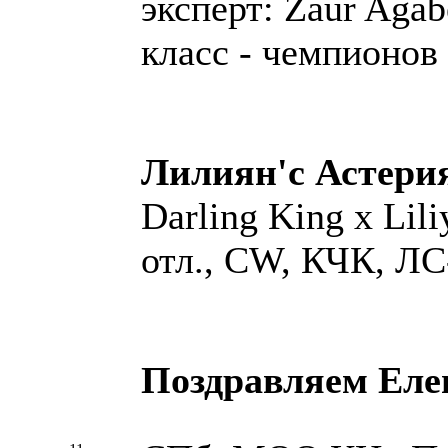
эксперт: Zaur Agab
класс - чемпионов
Лилиян'с Астери
Darling King х Lili
отл., СW, КЧК, ЛС
Поздравляем Еле