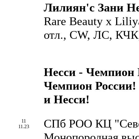
Лилиян'с Зани Н
Rare Beauty х Liliy
отл., CW, ЛС, КЧК
Несси - Чемпион
Чемпион России!
и Несси!
СПб РОО КЦ "Севе
11
11.23
Монопородная выс