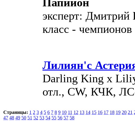
Папийон
эксперт: Дмитрий 
класс - чемпионов
Лилиян'с Астери
Darling King х Lili
отл., СW, КЧК, ЛС
Страницы:
1
2
3
4
5
6
7
8
9
10
11
12
13
14
15
16
17
18
19
20
21
47
48
49
50
51
52
53
54
55
56
57
58