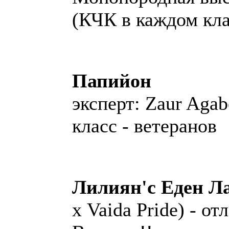
(КЧК в каждом кла
Папийон
эксперт: Zaur Agab
класс - ветеранов
Лилиян'с Еден Л
х Vaida Pride) - о