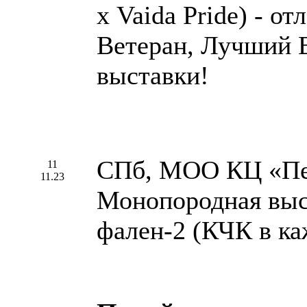
х Vaida Pride) - о
Ветеран, Лучший 
выставки!
СПб, МОО КЦ «Пе
11
11.23
Монопородная выс
фален-2 (КЧК в ка