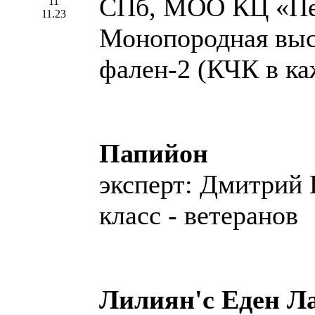
СПб, МОО КЦ «Пе
11
11.23
Монопородная выс
фален-2 (КЧК в ка
Папийон
эксперт: Дмитрий 
класс - ветеранов
Лилиян'с Еден Л