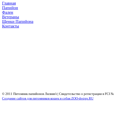
Главная
Папийон
Фален
Ветераны
Щенки Папийона
Контакты
© 2011 Питомник папийонов Лилиян'с| Свидетельство о регистрации в FCI № 
Cоздание сайтов для питомников кошек и собак ZOO-design.RU